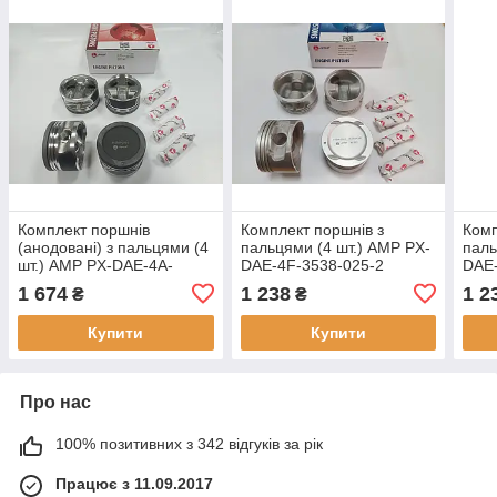
Комплект поршнів
Комплект поршнів з
Комп
(анодовані) з пальцями (4
пальцями (4 шт.) AMP PX-
паль
шт.) AMP PX-DAE-4A-
DAE-4F-3538-025-2
DAE-
3548-075-2 (77.25) Ремонт
(79.25) Ремонт 1 (+0.25)
(79.
1 674
1 238
1 2
₴
₴
3 (+0.75) для Lanos 1.5,
для Lanos (Ланос) 1.6
для 
оригінальні
16V, оригінальні
16V,
Купити
Купити
Про нас
100% позитивних з 342 відгуків за рік
Працює з 11.09.2017