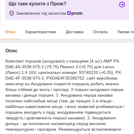
Що таке купити з Пром?
Замовлення під захистом
Опис
Характеристики
Доставка
Оплата
Умови п
Опис
Комплект поршнів (анодовані) з пальцями (4 шт.) AMP PX-
DAE-4A-3538-075-2 (79.75) Ремонт 3 (+0.75) для Lanos
(Ланос) 1.6 16V, оригінальні номери: 93740220 (+0.25), PX-
DAE-4F-3538-075-2, PXDAE4F35380752, сайт виробника
www.amp.eu Анодоване покриття поршень робить значно
більш стійким до зносу і прогару. У поршні анодовані перша
канавка і днище поршня: 1. Анодована перша канавка
посилює найслабше місце (там, де працює 1-е кільце -
найбільш навантажене місце, і воно зазвичай розбивається і
поршень виходить з ладу, анодуванням підвищується
твердість і довговічність першої канавки). 2. Анодування
днища - це посилення насамперед перед високою
температурою і прогаром. Рекомендується встановлювати