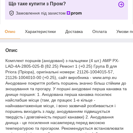
Що таке купити з Пром?
Замовлення під захистом
Опис
Характеристики
Доставка
Оплата
Умови п
Опис
Комплект поршнів (анодовані) з пальцями (4 шт.) AMP PX-
LAD-4A-2805-025-B (82.25) Ремонт 1 (+0.25) Група B для
Priora (Пріора), оригінальні номери: 21126-1004015-57,
21126-1004010-00 (+0.25), сайт виробника - www.amp.eu
Анодоване покриття робить поршень значно більш стійким до
зношування та прогару. У поршні анодовані перша канавка та
днище поршня: 1. Анодована перша канавка посилює
найслабше місце (там, де працює 1-е кільце -
найнавантаженіше місце, і воно зазвичай розбивається і
поршень виходить з ладу, анодуванням підвищується
твердість і довговічність першої канавки) 2. Анодування
днища - це посилення насамперед перед високою
температурою та прогаром. Рекомендується встановлювати