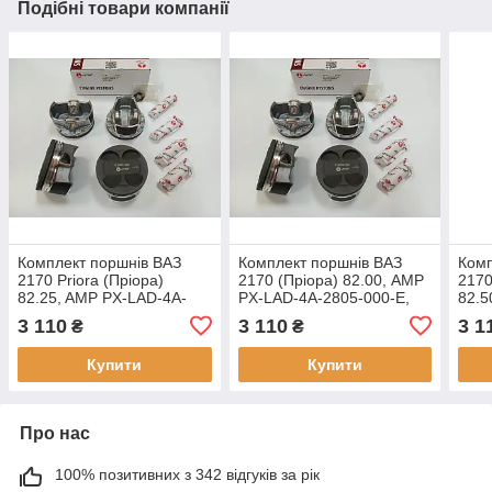
Подібні товари компанії
Комплект поршнів ВАЗ
Комплект поршнів ВАЗ
Комп
2170 Priora (Пріора)
2170 (Пріора) 82.00, AMP
2170
82.25, AMP PX-LAD-4A-
PX-LAD-4A-2805-000-E,
82.5
2805-025-C, Ремонт 1
STD группа - Е
2805
3 110
3 110
3 1
₴
₴
(+0.25) Група C
(+0.
Купити
Купити
Про нас
100% позитивних з 342 відгуків за рік