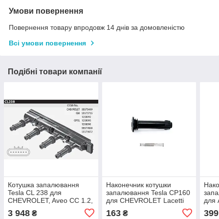
Умови повернення
Повернення товару впродовж 14 днів за домовленістю
Всі умови повернення
Подібні товари компанії
Котушка запалювання
Наконечник котушки
Нако
Tesla CL 238 для
запалювання Tesla CP160
запа
CHEVROLET, Aveo CC 1.2,
для CHEVROLET Lacetti
для 
1.4, Cruze, Orlando, Trax,
1.8 T18SED, LDA, F18D3,
1.6, 
3 948
163
399
₴
₴
OPEL Adam, Ampera, Astra
NUBIRA, OPTRA,
1.8, 