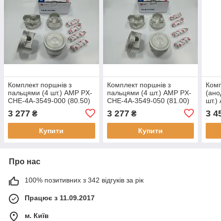
Комплект поршнів з
Комплект поршнів з
Комп
пальцями (4 шт.) AMP PX-
пальцями (4 шт.) AMP PX-
(ано
CHE-4A-3549-000 (80.50)
CHE-4A-3549-050 (81.00)
шт.)
STD Анодовані для Lacetti
Ремонт 2 (+0.50)
1590
3 277
3 277
3 4
₴
₴
1.8 LDA, F18D3,
Анодовані для Lacetti 1.8
Lace
оригінальні номери:
LDA, F18D3,
Купити
Купити
Про нас
100% позитивних з 342 відгуків за рік
Працює з 11.09.2017
м. Київ