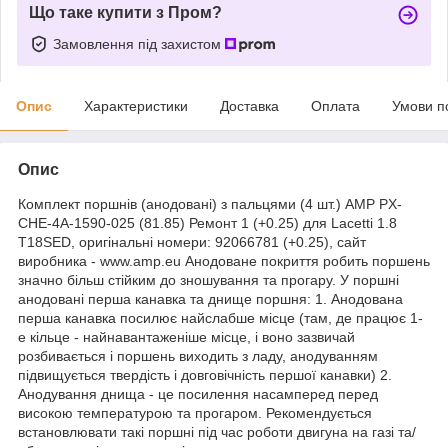
Що таке купити з Пром?
Замовлення під захистом
Опис
Характеристики
Доставка
Оплата
Умови п
Опис
Комплект поршнів (анодовані) з пальцями (4 шт.) AMP PX-
CHE-4A-1590-025 (81.85) Ремонт 1 (+0.25) для Lacetti 1.8
T18SED, оригінальні номери: 92066781 (+0.25), сайт
виробника - www.amp.eu Анодоване покриття робить поршень
значно більш стійким до зношування та прогару. У поршні
анодовані перша канавка та днище поршня: 1. Анодована
перша канавка посилює найслабше місце (там, де працює 1-
е кільце - найнавантаженіше місце, і воно зазвичай
розбивається і поршень виходить з ладу, анодуванням
підвищується твердість і довговічність першої канавки) 2.
Анодування днища - це посилення насамперед перед
високою температурою та прогаром. Рекомендується
встановлювати такі поршні під час роботи двигуна на газі та/