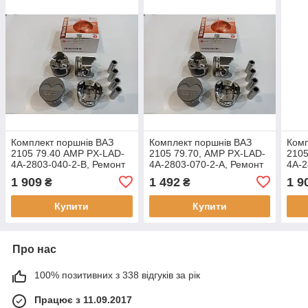
Комплект поршнів ВАЗ
Комплект поршнів ВАЗ
Комп
2105 79.40 AMP PX-LAD-
2105 79.70, AMP PX-LAD-
2105
4A-2803-040-2-B, Ремонт
4A-2803-070-2-A, Ремонт
4A-2
1 (+0.40), Група B
2 (+0.70) Група A
3 (+
1 909
1 492
1 9
₴
₴
Купити
Купити
Про нас
100% позитивних з 338 відгуків за рік
Працює з 11.09.2017