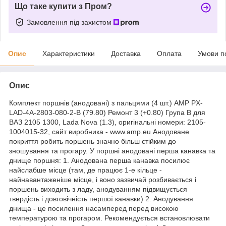
Що таке купити з Пром?
Замовлення під захистом
Опис
Характеристики
Доставка
Оплата
Умови п
Опис
Комплект поршнів (анодовані) з пальцями (4 шт.) AMP PX-
LAD-4A-2803-080-2-B (79.80) Ремонт 3 (+0.80) Група B для
ВАЗ 2105 1300, Lada Nova (1.3), оригінальні номери: 2105-
1004015-32, сайт виробника - www.amp.eu Анодоване
покриття робить поршень значно більш стійким до
зношування та прогару. У поршні анодовані перша канавка та
днище поршня: 1. Анодована перша канавка посилює
найслабше місце (там, де працює 1-е кільце -
найнавантаженіше місце, і воно зазвичай розбивається і
поршень виходить з ладу, анодуванням підвищується
твердість і довговічність першої канавки) 2. Анодування
днища - це посилення насамперед перед високою
температурою та прогаром. Рекомендується встановлювати