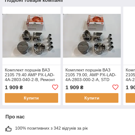
Подібні товари компанії
Комплект поршнів ВАЗ
Комплект поршнів ВАЗ
Комп
2105 79.40 AMP PX-LAD-
2105 79.00, AMP PX-LAD-
2105
4A-2803-040-2-B, Ремонт
4A-2803-000-2-A, STD
4A-2
1 (+0.40), Група B
Група A
3 (+
1 909
1 909
1 9
₴
₴
Купити
Купити
Про нас
100% позитивних з 342 відгуків за рік