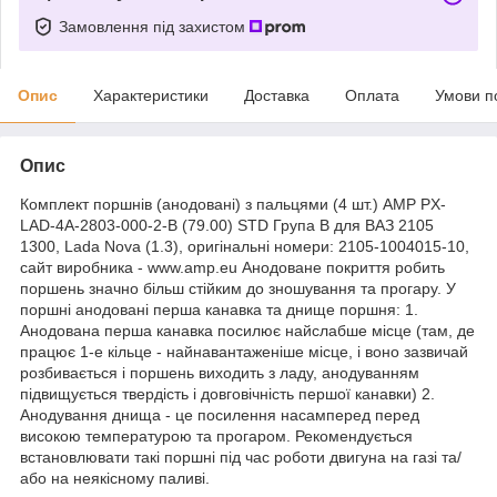
Замовлення під захистом
Опис
Характеристики
Доставка
Оплата
Умови п
Опис
Комплект поршнів (анодовані) з пальцями (4 шт.) AMP PX-
LAD-4A-2803-000-2-B (79.00) STD Група B для ВАЗ 2105
1300, Lada Nova (1.3), оригінальні номери: 2105-1004015-10,
сайт виробника - www.amp.eu Анодоване покриття робить
поршень значно більш стійким до зношування та прогару. У
поршні анодовані перша канавка та днище поршня: 1.
Анодована перша канавка посилює найслабше місце (там, де
працює 1-е кільце - найнавантаженіше місце, і воно зазвичай
розбивається і поршень виходить з ладу, анодуванням
підвищується твердість і довговічність першої канавки) 2.
Анодування днища - це посилення насамперед перед
високою температурою та прогаром. Рекомендується
встановлювати такі поршні під час роботи двигуна на газі та/
або на неякісному паливі.