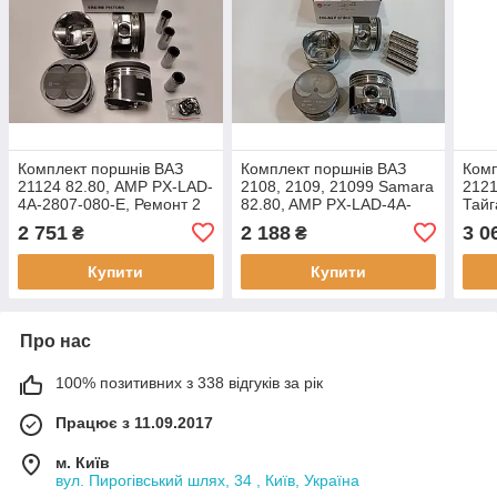
Комплект поршнів ВАЗ
Комплект поршнів ВАЗ
Комп
21124 82.80, AMP PX-LAD-
2108, 2109, 21099 Samara
2121
4A-2807-080-E, Ремонт 2
82.80, AMP PX-LAD-4A-
Тайг
(+0.80) Група Е
2804-080-B, Ремонт 3
4A-2
2 751
2 188
3 0
₴
₴
(+0.80) Група B
(+0.
Купити
Купити
Про нас
100% позитивних з 338 відгуків за рік
Працює з 11.09.2017
м. Київ
вул. Пирогівський шлях, 34 , Київ, Україна