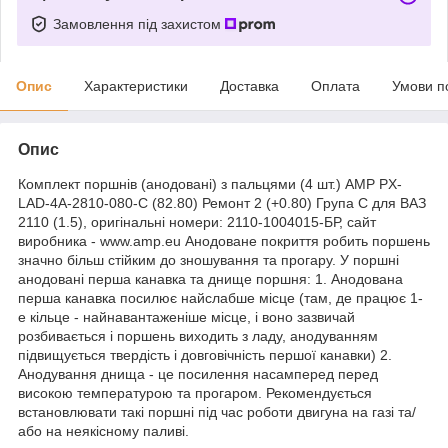
Замовлення під захистом
Опис
Характеристики
Доставка
Оплата
Умови п
Опис
Комплект поршнів (анодовані) з пальцями (4 шт.) AMP PX-
LAD-4A-2810-080-C (82.80) Ремонт 2 (+0.80) Група C для ВАЗ
2110 (1.5), оригінальні номери: 2110-1004015-БР, сайт
виробника - www.amp.eu Анодоване покриття робить поршень
значно більш стійким до зношування та прогару. У поршні
анодовані перша канавка та днище поршня: 1. Анодована
перша канавка посилює найслабше місце (там, де працює 1-
е кільце - найнавантаженіше місце, і воно зазвичай
розбивається і поршень виходить з ладу, анодуванням
підвищується твердість і довговічність першої канавки) 2.
Анодування днища - це посилення насамперед перед
високою температурою та прогаром. Рекомендується
встановлювати такі поршні під час роботи двигуна на газі та/
або на неякісному паливі.