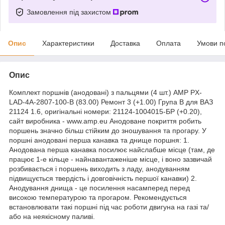
Замовлення під захистом
Опис
Характеристики
Доставка
Оплата
Умови п
Опис
Комплект поршнів (анодовані) з пальцями (4 шт.) AMP PX-
LAD-4A-2807-100-B (83.00) Ремонт 3 (+1.00) Група B для ВАЗ
21124 1.6, оригінальні номери: 21124-1004015-БР (+0.20),
сайт виробника - www.amp.eu Анодоване покриття робить
поршень значно більш стійким до зношування та прогару. У
поршні анодовані перша канавка та днище поршня: 1.
Анодована перша канавка посилює найслабше місце (там, де
працює 1-е кільце - найнавантаженіше місце, і воно зазвичай
розбивається і поршень виходить з ладу, анодуванням
підвищується твердість і довговічність першої канавки) 2.
Анодування днища - це посилення насамперед перед
високою температурою та прогаром. Рекомендується
встановлювати такі поршні під час роботи двигуна на газі та/
або на неякісному паливі.