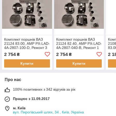
Комплект поршнів ВАЗ
Комплект поршнів ВАЗ
Комп
21124 83.00, AMP PX-LAD-
21124 82.40, AMP PX-LAD-
2108
4A-2807-100-D, Ремонт 3
4A-2807-040-B, Ремонт 1
83.0
(+1.00) Група D
(+0.40) Група B
2804
2 754
2 754
2 1
₴
₴
(+1.
Купити
Купити
Про нас
100% позитивних з 342 відгуків за рік
Працює з 11.09.2017
м. Київ
вул. Пирогівський шлях, 34 , Київ, Україна