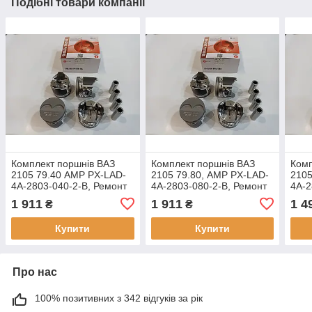
Подібні товари компанії
Комплект поршнів ВАЗ
Комплект поршнів ВАЗ
Комп
2105 79.40 AMP PX-LAD-
2105 79.80, AMP PX-LAD-
2105
4A-2803-040-2-B, Ремонт
4A-2803-080-2-B, Ремонт
4A-2
1 (+0.40), Група B
3 (+0.80), Група B
2 (+
1 911
1 911
1 4
₴
₴
Купити
Купити
Про нас
100% позитивних з 342 відгуків за рік