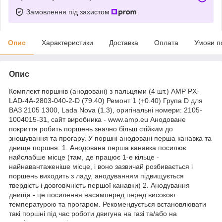
Замовлення під захистом
Опис
Характеристики
Доставка
Оплата
Умови п
Опис
Комплект поршнів (анодовані) з пальцями (4 шт.) AMP PX-
LAD-4A-2803-040-2-D (79.40) Ремонт 1 (+0.40) Група D для
ВАЗ 2105 1300, Lada Nova (1.3), оригінальні номери: 2105-
1004015-31, сайт виробника - www.amp.eu Анодоване
покриття робить поршень значно більш стійким до
зношування та прогару. У поршні анодовані перша канавка та
днище поршня: 1. Анодована перша канавка посилює
найслабше місце (там, де працює 1-е кільце -
найнавантаженіше місце, і воно зазвичай розбивається і
поршень виходить з ладу, анодуванням підвищується
твердість і довговічність першої канавки) 2. Анодування
днища - це посилення насамперед перед високою
температурою та прогаром. Рекомендується встановлювати
такі поршні під час роботи двигуна на газі та/або на