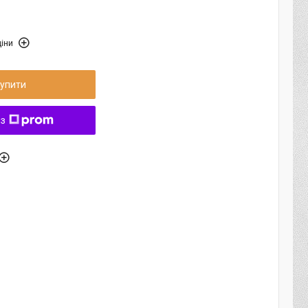
іни
упити
 з