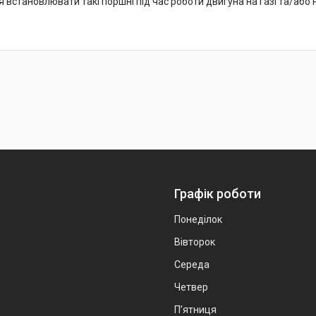
встановлювати такі поршні під час роботи двигуна на газі та/або н
Графік роботи
Понеділок
Вівторок
Середа
Четвер
Пʼятниця