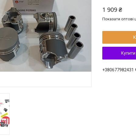
1 909 ₴
Показати оптові ц
К
Купити
+380677982431