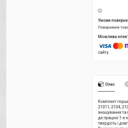
повернення тов
сайту.
Опис
Комплект поршні
21011, 2104, 21
зношування та 
де працює 1-е 
твердість і до