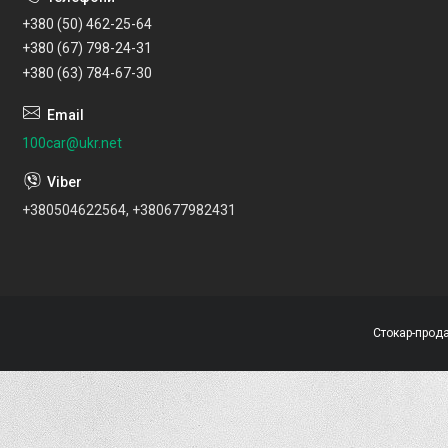
+380 (50) 462-25-64
+380 (67) 798-24-31
+380 (63) 784-67-30
100car@ukr.net
+380504622564, +380677982431