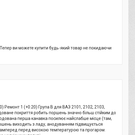
. Тепер ви можете купити будь-який товар не покидаючи
 Ремонт 1 (+0.20) Група B для ВАЗ 2101, 2102, 2103,
нодоване покриття робить поршень значно більш стійким до
нодована перша канавка посилює найслабше місце (там,
поршень виходить з ладу, анодуванням підвищується
насамперед перед високою температурою та прогаром.