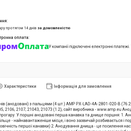
ару протягом 14 днів
за домовленістю
У компанії підключені електронні платежі
Характеристики
Інформація для замовлення
в (анодовані) з пальцями (4 шт.) AMP PX-LAD-4A-2801-020-B (76.20)
05, 2106, 2107, 21043, 21073 (1.2), сайт виробника - www.amp.eu А
прогару. У поршні анодовані перша канавка та днище поршня: 1. А
кільце - найнавантаженіше місце, і воно зазвичай розбивається і 
вговічність першої канавки) 2. Анодування днища - це посилення 