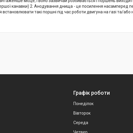
антаженіше місце, і воно зазвичай розбивається і поршень виходит
першої канавки) 2. Анодування днища - це посилення насамперед 
встановлювати такі поршні під час роботи двигуна на газі та/або н
Графік роботи
Понеділок
Вівторок
Середа
Четвер