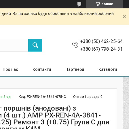
Кошик
ихідний. Ваша заявка буде оброблена в найближчий робочий
+380 (50) 462-25-64
+380 (67) 798-24-31
Про нас
Контакти
Партнери
Каталоги
и 5 од.
Код:
PX-REN-4A-3841-075-C
Оптом і в роздріб
 поршнів (анодовані) з
 (4 шт.) AMP PX-REN-4A-3841-
.25) Ремонт 3 (+0.75) Група C для