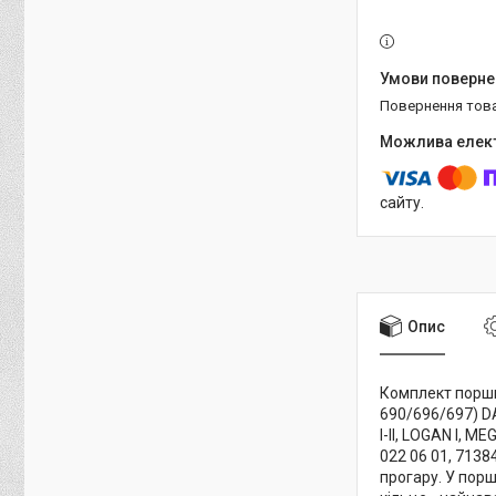
повернення тов
сайту.
Опис
Комплект поршні
690/696/697) D
I-II, LOGAN I, M
022 06 01, 713
прогару. У пор