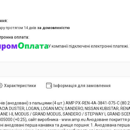
ару протягом 14 днів
за домовленістю
У компанії підключені електронні платежі
Характеристики
Інформація для замовлення
в (анодовані) з пальцями (4 шт.) AMP PX-REN-4A-3841-075-C (80.25
ACIA DUSTER, LOGAN, LOGAN MCV, SANDERO, NISSAN KUBISTAR, RENAUL
EGANE I-II, MODUS / GRAND MODUS, SANDERO / STEPWAY I, GRAND SCENIC I
8405000 (+0.25), сайт виробника - www.amp.eu Анодоване покриття 
шні анодовані перша канавка та днище поршня: 1. Анодована перша