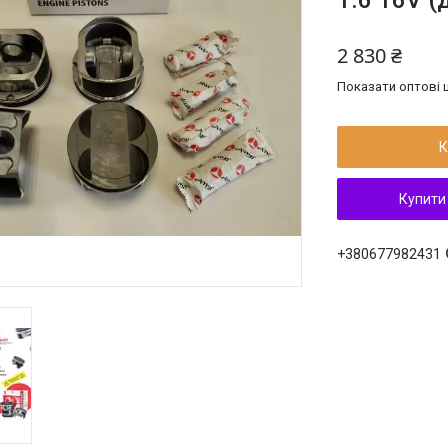
1.6 16V 
2 830 ₴
Показати оптові ц
К
Купити
+380677982431