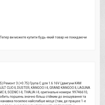
. Тепер ви можете купити будь-який товар не покидаючи
) Ремонт 3 (+0.75) Група C для 1.6 16V (двигуни K4M
T CLIO II, DUSTER, KANGOO I-II, GRAND KANGOO II, LAGUNA
I, SCENIC I-II, THALIA I-II, оригінальні номери: 99746610,
робить поршень значно більш стійким до зношування та
 канавка посилює найслабше місце (там, де працює 1-е