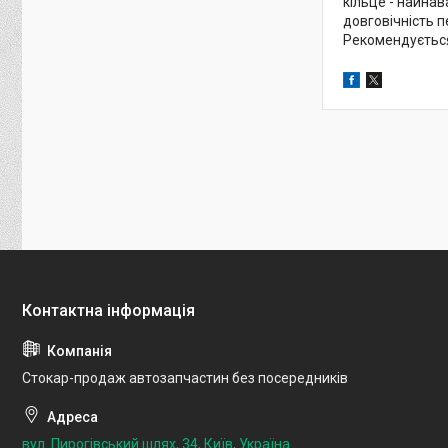
кільце - найнав
довговічність 
Рекомендується 
Стокар-продаж автозапчастин без посередників
вул. Пирогівський шлях, 34, Київ, Україна