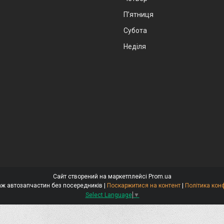
Пʼятниця
Субота
Неділя
Сайт створений на маркетплейсі
Prom.ua
Стокар-продаж автозапчастин без посередників |
Поскаржитися на контент
|
Політика кон
Select Language
▼