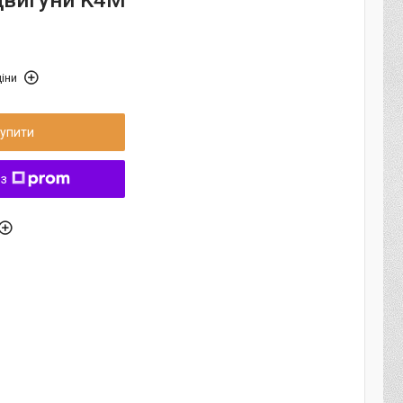
(двигуни K4M
іни
упити
 з