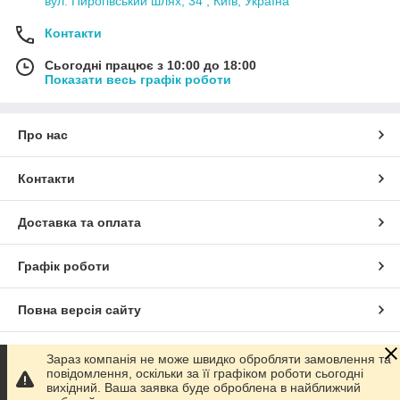
вул. Пирогівський шлях, 34 , Київ, Україна
Контакти
Сьогодні працює з 10:00 до 18:00
Показати весь графік роботи
Про нас
Контакти
Доставка та оплата
Графік роботи
Повна версія сайту
Сайт створено на маркетплейсі
Prom.ua
Зараз компанія не може швидко обробляти замовлення та
повідомлення, оскільки за її графіком роботи сьогодні
вихідний. Ваша заявка буде оброблена в найближчий
Політика конфіденційності