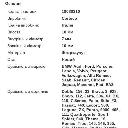
Основні
Код запчастини
19030310
Виробник
Corteco
Країна виробник
Італія
Висота
10 мм
Внутрішній діаметр
7 мм
Зовнішній діаметр
10 мм
Матеріал
Фторкаучук
Стан
Новий
Сумісність з маркою
BMW, Audi, Ford, Porsche,
Lancia, Volvo, Peugeot,
Volkswagen, Alfa Romeo,
Saab, Renault, Citroen,
Jaguar, Maserati, Fiat, ВАЗ
Сумісність з моделлю
Doblo, 156, 33, Brava, 3, 928,
Bravo, 112, Jetta, 306, XJ, BX,
110, 7-Series, Palio, Stilo, #3,
Passat, 740, Escort, 960,
Laguna, ZX, Punto, 9000, 405,
111, Quattroporte, Sport
Spider, 940, Thema, 19,
Romeo, Tipo, 145, 146, 155,
Clio, Megane, Spider, Xantia,