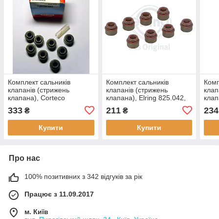
Комплект сальників
Комплект сальників
Комп
клапанів (стрижень
клапанів (стрижень
клап
клапана), Corteco
клапана), Elring 825.042,
клап
12026288, розміри: 9; 15;
ціна за 8 шт (8 шт в
1901
333
211
234
₴
₴
19; 15, застосовується:
упаковці), дивись також
11.1;
ГАЗ-24, MERCEDES-BENZ
Elring 701.289,
зас
Купити
Купити
CIE
Про нас
100% позитивних з 342 відгуків за рік
Працює з 11.09.2017
м. Київ