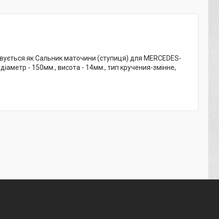
овується як Сальник маточини (ступиця) для MERCEDES-
 діаметр - 150мм., висота - 14мм., тип кручения-змінне,