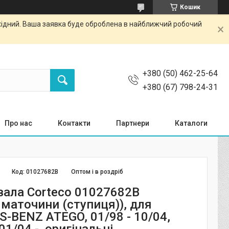
Кошик
ихідний. Ваша заявка буде оброблена в найближчий робочий
+380 (50) 462-25-64
+380 (67) 798-24-31
Про нас
Контакти
Партнери
Каталоги
Код:
01027682B
Оптом і в роздріб
вала Corteco 01027682B
 маточини (ступиця)), для
-BENZ ATEGO, 01/98 - 10/04,