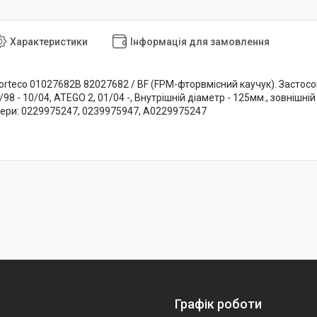
Характеристики
Інформація для замовлення
orteco 01027682B 82027682 / BF (FPM-фторвмісний каучук). Застос
98 - 10/04, ATEGO 2, 01/04 -, Внутрішній діаметр - 125мм., зовнішній
мери: 0229975247, 0239975947, A0229975247
Графік роботи