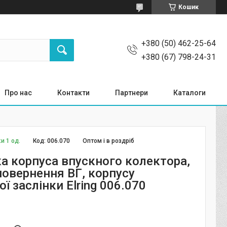
Кошик
+380 (50) 462-25-64
+380 (67) 798-24-31
Про нас
Контакти
Партнери
Каталоги
и 1 од.
Код:
006.070
Оптом і в роздріб
а корпуса впускного колектора,
повернення ВГ, корпусу
ї заслінки Elring 006.070