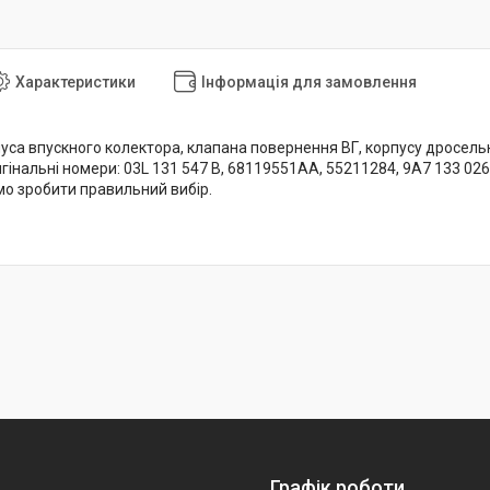
Характеристики
Інформація для замовлення
са впускного колектора, клапана повернення ВГ, корпусу дросельно
гінальні номери: 03L 131 547 B, 68119551AA, 55211284, 9A7 133 026 
 зробити правильний вибір.
Графік роботи