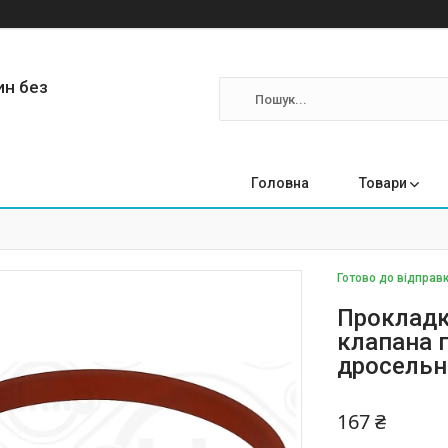
ин без
Головна
Товари
Готово до відправк
Прокладк
клапана 
дросельно
167 ₴