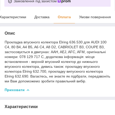
Замовлення під захистом
Характеристики
Доставка
Оплата
Умови повернення
Опис
Прокладка впускного колектора Elring 636.530 для AUDI 100
C4, 80 B4, A4 B5, A6 C4, A8 D2, CABRIOLET B3, COUPE B3,
застосовується в двигунах: AAH, AEJ, AFC, AFM, оригінальні
номери: 078 129 717 C, додаткова інформація: місце
встановлення - верхній впускний колектор до нижнього
впускного колектора, дивись також: прокладку впускного
колектора Elring 632.700, прокладку випускного колектора
Elring 632.690. Вагаєтесь, не знаєте як підібрати, передзвоніть
ми Вам допоможемо зробити правильний вибір.
Приховати
Характеристики