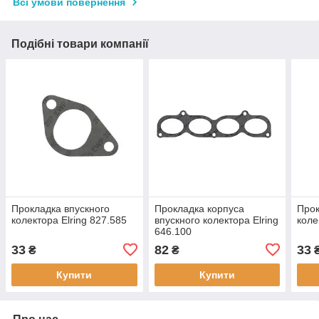
Всі умови повернення
Подібні товари компанії
Прокладка впускного
Прокладка корпуса
Прок
колектора Elring 827.585
впускного колектора Elring
коле
646.100
33
82
33
₴
₴
Купити
Купити