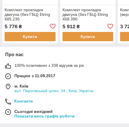
Комплект прокладок
Комплект прокладок
Комп
двигуна (без ГБЦ) Elring
двигуна (без ГБЦ) Elring
(вер
685.230
458.390
5 776
5 912
3 7
₴
₴
Купити
Купити
Про нас
100% позитивних з 338 відгуків за рік
Працює з 11.09.2017
м. Київ
вул. Пирогівський шлях, 34 , Київ, Україна
Контакти
Сьогодні вихідний
Показати весь графік роботи