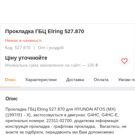
Прокладка ГБЦ Elring 527.870
Немає в наявності
Код: 527.870
Опт і роздріб
Ціну уточнюйте
Мінімальна сума замовлення на сайті — 100 ₴
Опис
Характеристики
Доставка
Оплата
Умови п
Опис
Прокладка ГБЦ Elring 527.870 для HYUNDAI ATOS (MX)
(1997/01 - X), застосовується в двигунах: G4HC, G4HC-E,
оригінальні номери: 22311-02700, додаткова інформація:
конструкція прокладка - графітова прокладка, . Вагаєтесь, не
знаєте як підібрати, передзвоніть ми Вам допоможемо