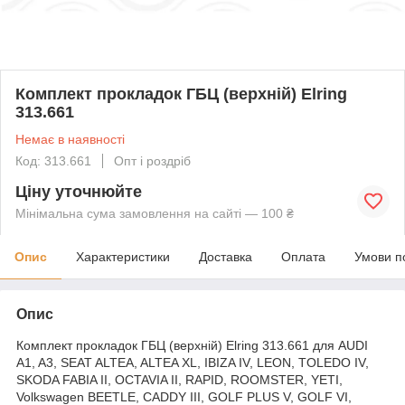
Комплект прокладок ГБЦ (верхній) Elring
313.661
Немає в наявності
Код: 313.661
Опт і роздріб
Ціну уточнюйте
Мінімальна сума замовлення на сайті — 100 ₴
Опис
Характеристики
Доставка
Оплата
Умови п
Опис
Комплект прокладок ГБЦ (верхній) Elring 313.661 для AUDI
A1, A3, SEAT ALTEA, ALTEA XL, IBIZA IV, LEON, TOLEDO IV,
SKODA FABIA II, OCTAVIA II, RAPID, ROOMSTER, YETI,
Volkswagen BEETLE, CADDY III, GOLF PLUS V, GOLF VI,