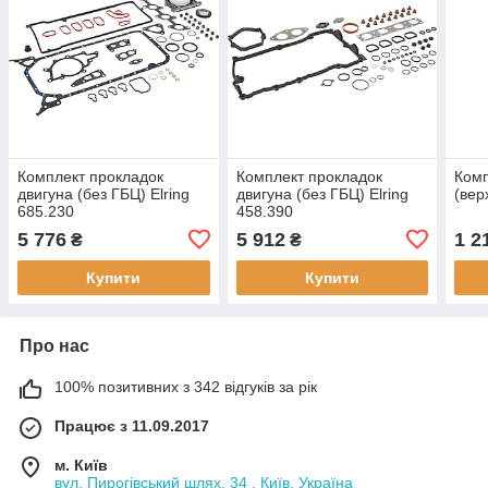
Комплект прокладок
Комплект прокладок
Комп
двигуна (без ГБЦ) Elring
двигуна (без ГБЦ) Elring
(вер
685.230
458.390
5 776
5 912
1 2
₴
₴
Купити
Купити
Про нас
100% позитивних з 342 відгуків за рік
Працює з 11.09.2017
м. Київ
вул. Пирогівський шлях, 34 , Київ, Україна