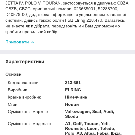
JETTA IV, POLO V, TOURAN, застосовується в двигунах: CBZA,
CBZB, CBZC, оригінальні номери: 023665001, 52288700,
D40579-00, додаткова інформація: з ущільненням клапанної
системи, дивись також: болти ГБЦ Elring 228.470. Вагаєтесь,
не знаєте як підібрати, передзвоніть ми Вам допоможемо
зробити правильний вибір.
Приховати
Характеристики
Основні
Код запчастини
313.661
Виробник
ELRING
Країна виробник
Німеччина
Стан
Новий
Сумісність з маркою
Volkswagen, Seat, Audi,
Skoda
Сумісність з моделлю
A1, Golf, Touran, Yeti,
Roomster, Leon, Toledo,
Polo, A3, Altea, Fabia, Ibiza,