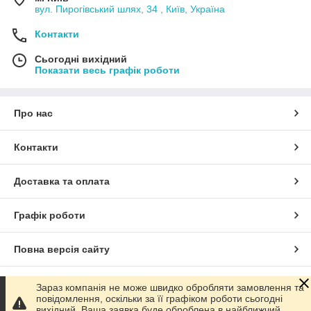
вул. Пирогівський шлях, 34 , Київ, Україна
Контакти
Сьогодні вихідний
Показати весь графік роботи
Про нас
Контакти
Доставка та оплата
Графік роботи
Повна версія сайту
Сайт створено на маркетплейсі
Prom.ua
Зараз компанія не може швидко обробляти замовлення та
повідомлення, оскільки за її графіком роботи сьогодні
вихідний. Ваша заявка буде оброблена в найближчий