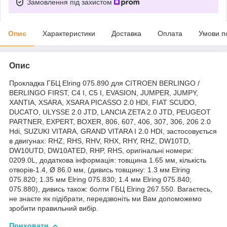
Замовлення під захистом
Опис
Характеристики
Доставка
Оплата
Умови п
Опис
Прокладка ГБЦ Elring 075.890 для CITROEN BERLINGO /
BERLINGO FIRST, C4 I, C5 I, EVASION, JUMPER, JUMPY,
XANTIA, XSARA, XSARA PICASSO 2.0 HDI, FIAT SCUDO,
DUCATO, ULYSSE 2.0 JTD, LANCIA ZETA 2.0 JTD, PEUGEOT
PARTNER, EXPERT, BOXER, 806, 607, 406, 307, 306, 206 2.0
Hdi, SUZUKI VITARA, GRAND VITARA I 2.0 HDI, застосовується
в двигунах: RHZ, RHS, RHV, RHX, RHY, RHZ, DW10TD,
DW10UTD, DW10ATED, RHP, RHS, оригінальні номери:
0209.0L, додаткова інформація: товщина 1.65 мм, кількість
отворів-1.4, Ø 86.0 мм, (дивись товщину: 1.3 мм Elring
075.820; 1.35 мм Elring 075.830; 1.4 мм Elring 075.840;
075.880), дивись також: болти ГБЦ Elring 267.550. Вагаєтесь,
не знаєте як підібрати, передзвоніть ми Вам допоможемо
зробити правильний вибір.
Приховати