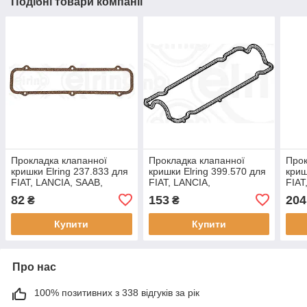
Подібні товари компанії
Прокладка клапанної
Прокладка клапанної
Прок
кришки Elring 237.833 для
кришки Elring 399.570 для
криш
FIAT, LANCIA, SAAB,
FIAT, LANCIA,
FIAT
ZASTAVA,
82
153
204
₴
₴
Купити
Купити
Про нас
100% позитивних з 338 відгуків за рік