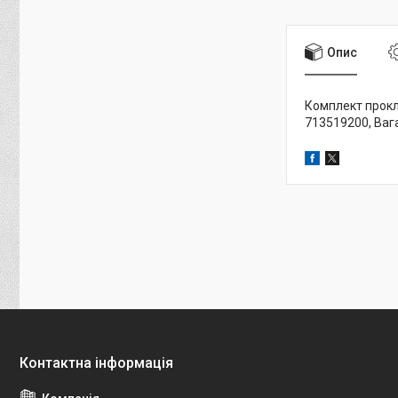
Опис
Комплект прокл
713519200, Ваг