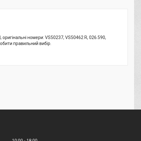
 оригінальні номери: VS50237, VS50462 R, 026.590,
робити правильний вибір.
10:00
18:00