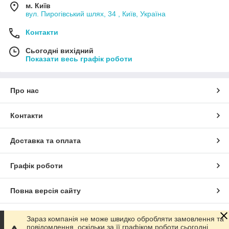
м. Київ
вул. Пирогівський шлях, 34 , Київ, Україна
Контакти
Сьогодні вихідний
Показати весь графік роботи
Про нас
Контакти
Доставка та оплата
Графік роботи
Повна версія сайту
Сайт створено на маркетплейсі
Prom.ua
Зараз компанія не може швидко обробляти замовлення та
повідомлення, оскільки за її графіком роботи сьогодні