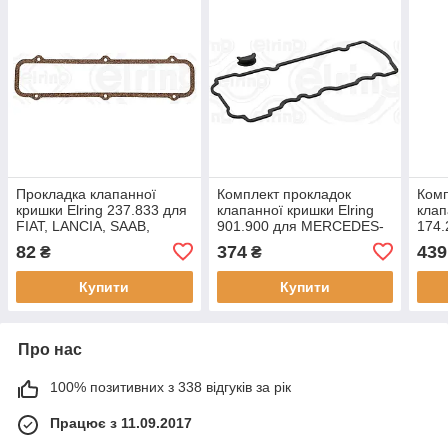
Прокладка клапанної
Комплект прокладок
Комп
кришки Elring 237.833 для
клапанної кришки Elring
клап
FIAT, LANCIA, SAAB,
901.900 для MERCEDES-
174
ZASTAVA,
BENZ, SMART,
DAE
82
374
439
₴
₴
Nubi
Купити
Купити
Про нас
100% позитивних з 338 відгуків за рік
Працює з 11.09.2017