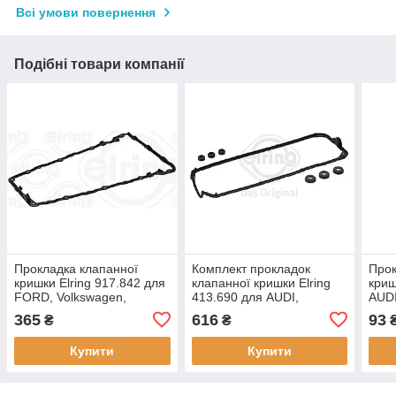
Всі умови повернення
Подібні товари компанії
Прокладка клапанної
Комплект прокладок
Прок
кришки Elring 917.842 для
клапанної кришки Elring
криш
FORD, Volkswagen,
413.690 для AUDI,
AUDI
MULTICAR, SEAT, SKODA,
365
616
93
₴
₴
Volkswagen,
Купити
Купити