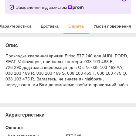
Замовлення під захистом
Характеристики
Доставка
Оплата
Умови повернення
Опис
Прокладка клапанної кришки Elring 577.240 для AUDI, FORD,
SEAT, Volkswagen, оригінальні номери: 038 103 483 E,
726.290,додаткова інформація: для OE-№ 038 103 469 AA,
038 103 469 R, 038 103 469 S, 038 103 469 T, 038 103 475 Q,
038 103 475 R, Вагаєтесь, не знаєте як підібрати,
передзвоніть ми Вам допоможемо зробити правильний вибір.
Характеристики
Основні
Код запчастини
577.240