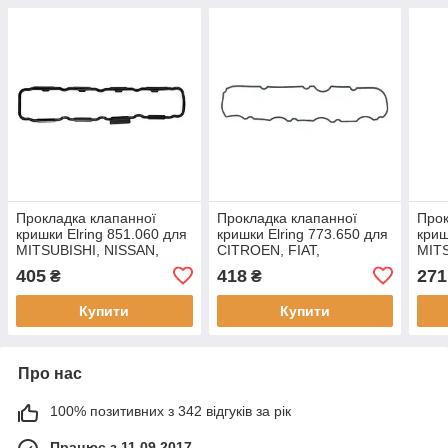
Прокладка клапанної
Прокладка клапанної
Прок
кришки Elring 851.060 для
кришки Elring 773.650 для
криш
MITSUBISHI, NISSAN,
CITROEN, FIAT,
MIT
OPEL, RENAULT, SUZUKI,
PEUGEOT, TOYOTA,
405
418
271
₴
₴
VOLVO,
Купити
Купити
Про нас
100% позитивних з 342 відгуків за рік
Працює з 11.09.2017