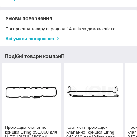
Умови повернення
Повернення товару впродовж 14 днів за домовленістю
Всі умови повернення
Подібні товари компанії
Прокладка клапанної
Комплект прокладок
Прок
кришки Elring 851.060 для
клапанної кришки Elring
клап
MITSUBISHI, NISSAN,
045.616 для Volkswagen,
247.