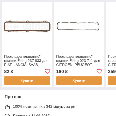
Прокладка клапанної
Прокладка клапанної
Прок
кришки Elring 237.833 для
кришки Elring 023.711 для
криш
FIAT, LANCIA, SAAB,
CITROEN, PEUGEOT,
CITR
ZASTAVA,
PEU
82
180
259
₴
₴
Купити
Купити
Про нас
100% позитивних з 342 відгуків за рік
Працює з 11.09.2017