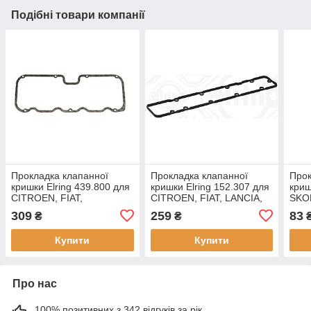
Подібні товари компанії
Прокладка клапанної
Прокладка клапанної
Прок
кришки Elring 439.800 для
кришки Elring 152.307 для
криш
CITROEN, FIAT,
CITROEN, FIAT, LANCIA,
SKO
PEUGEOT,
PEUGEOT,
309
259
83
₴
₴
Купити
Купити
Про нас
100% позитивних з 342 відгуків за рік