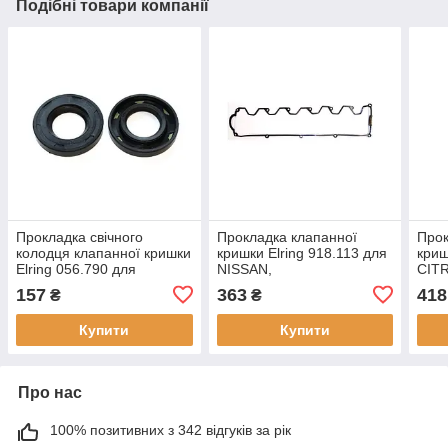
Подібні товари компанії
Прокладка свічного
Прокладка клапанної
Прок
колодця клапанної кришки
кришки Elring 918.113 для
криш
Elring 056.790 для
NISSAN,
CITR
NISSAN,
PEU
157
363
418
₴
₴
Купити
Купити
Про нас
100% позитивних з 342 відгуків за рік