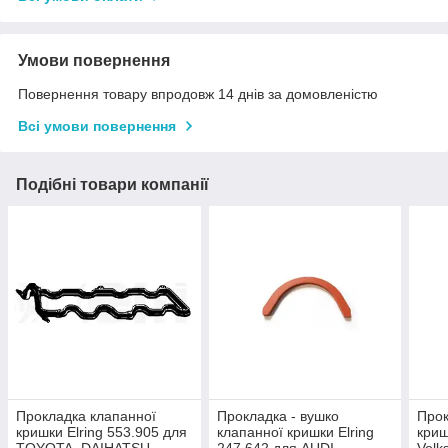
Умови повернення
Повернення товару впродовж 14 днів за домовленістю
Всі умови повернення
Подібні товари компанії
Прокладка клапанної
Прокладка - вушко
Прок
кришки Elring 553.905 для
клапанної кришки Elring
криш
TOYOTA, DAIHATSU,
247.642 для AUDI,
Volk