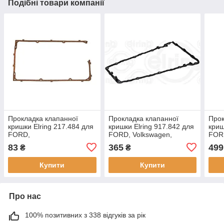
Подібні товари компанії
Прокладка клапанної
Прокладка клапанної
Прок
кришки Elring 217.484 для
кришки Elring 917.842 для
криш
FORD,
FORD, Volkswagen,
FORD
83
365
499
₴
₴
Купити
Купити
Про нас
100% позитивних з 338 відгуків за рік