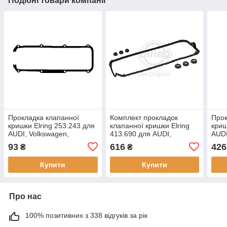
Подібні товари компанії
Прокладка клапанної
Комплект прокладок
Прок
кришки Elring 253.243 для
клапанної кришки Elring
криш
AUDI, Volkswagen,
413.690 для AUDI,
AUDI
MULTICAR, SEAT, SKODA,
Volk
93
616
426
₴
₴
Volkswagen,
Купити
Купити
Про нас
100% позитивних з 338 відгуків за рік