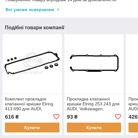
Всі умови повернення
Подібні товари компанії
Комплект прокладок
Прокладка клапанної
Прок
клапанної кришки Elring
кришки Elring 253.243 для
криш
413.690 для AUDI,
AUDI, Volkswagen,
AUDI
MULTICAR, SEAT, SKODA,
Volk
616
93
426
₴
₴
Volkswagen,
Купити
Купити