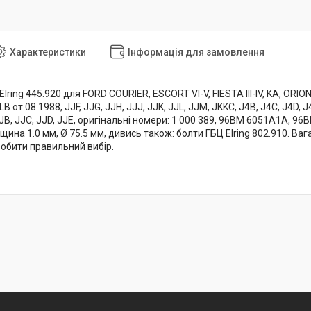
Характеристики
Інформація для замовлення
ring 445.920 для FORD COURIER, ESCORT VI-V, FIESTA III-IV, KA, ORION II
LB от 08.1988, JJF, JJG, JJH, JJJ, JJK, JJL, JJM, JKKC, J4B, J4C, J4D, J
JJB, JJC, JJD, JJE, оригінальні номери: 1 000 389, 96BM 6051A1A, 9
щина 1.0 мм, Ø 75.5 мм, дивись також: болти ГБЦ Elring 802.910. Ваг
бити правильний вибір.