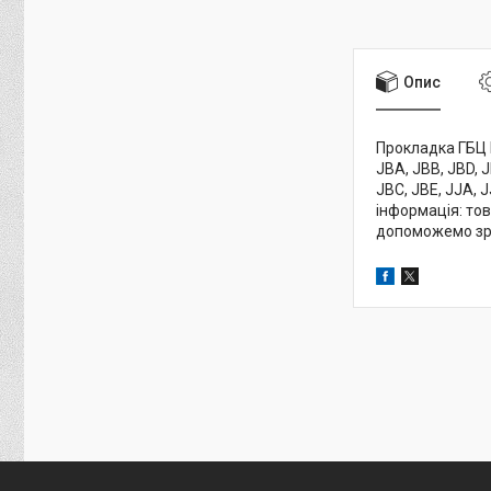
Опис
Прокладка ГБЦ El
JBA, JBB, JBD, J
JBC, JBE, JJA, 
інформація: тов
допоможемо зро