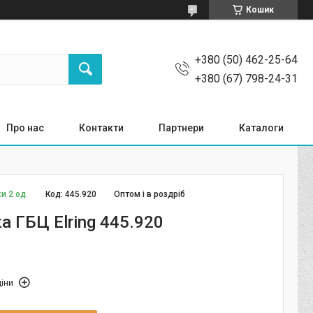
Кошик
+380 (50) 462-25-64
+380 (67) 798-24-31
Про нас
Контакти
Партнери
Каталоги
и 2 од.
Код:
445.920
Оптом і в роздріб
а ГБЦ Elring 445.920
іни