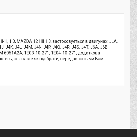
-III, 1.3, MAZDA 121 III 1.3, застосовується в двигунах: JLA,
4J, J4K, J4L, J4M, J4N, J4P, J4Q, J4R, J4S, J4T, J6A, J6B,
6BM 6051A2A, 1E03-10-271, 1E04-10-271, додаткова
аєтесь, не знаєте як підібрати, передзвоніть ми Вам