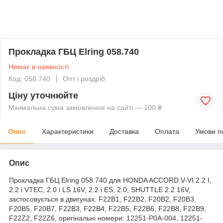
Прокладка ГБЦ Elring 058.740
Немає в наявності
Код: 058.740
Опт і роздріб
Ціну уточнюйте
Мінімальна сума замовлення на сайті — 100 ₴
Опис
Характеристики
Доставка
Оплата
Умови п
Опис
Прокладка ГБЦ Elring 058.740 для HONDA ACCORD V-VI 2.2 I,
2.2 i VTEC, 2.0 i LS 16V, 2.2 i ES, 2.0, SHUTTLE 2.2 16V,
застосовується в двигунах: F22B1, F22B2, F20B2, F20B3,
F20B5, F20B7, F22B3, F22B4, F22B5, F22B6, F22B8, F22B9,
F22Z2, F22Z6, оригінальні номери: 12251-P0A-004, 12251-