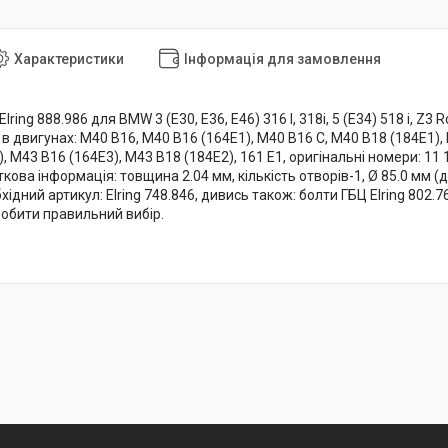
Характеристики
Інформація для замовлення
ring 888.986 для BMW 3 (E30, E36, E46) 316 I, 318i, 5 (E34) 518 i, Z3 
в двигунах: M40 B16, M40 B16 (164E1), M40 B16 C, M40 B18 (184E1)
 M43 B16 (164E3), M43 B18 (184E2), 161 E1, оригінальні номери: 11 12 
ткова інформація: товщина 2.04 мм, кількість отворів-1, Ø 85.0 мм (
ідний артикул: Elring 748.846, дивись також: болти ГБЦ Elring 802.7
бити правильний вибір.