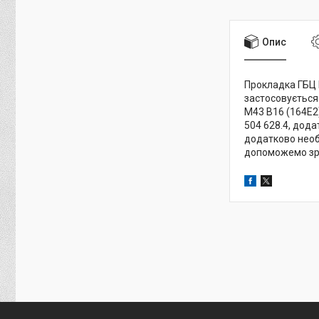
Опис
Прокладка ГБЦ El
застосовується 
M43 B16 (164E2),
504 628.4, дода
додатково необх
допоможемо зро