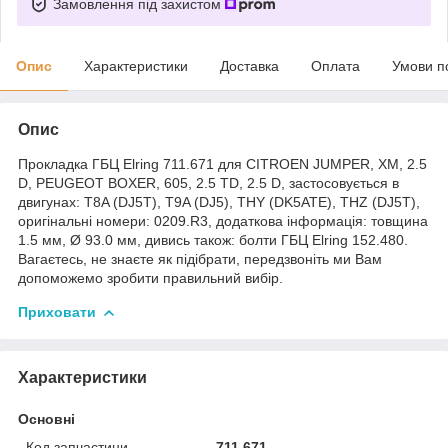
Замовлення під захистом
Опис
Характеристики
Доставка
Оплата
Умови п
Опис
Прокладка ГБЦ Elring 711.671 для CITROEN JUMPER, XM, 2.5
D, PEUGEOT BOXER, 605, 2.5 TD, 2.5 D, застосовується в
двигунах: T8A (DJ5T), T9A (DJ5), THY (DK5ATE), THZ (DJ5T),
оригінальні номери: 0209.R3, додаткова інформація: товщина
1.5 мм, Ø 93.0 мм, дивись також: болти ГБЦ Elring 152.480.
Вагаєтесь, не знаєте як підібрати, передзвоніть ми Вам
допоможемо зробити правильний вибір.
Приховати
Характеристики
Основні
Код запчастини
711.671