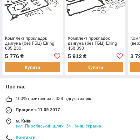
Комплект прокладок
Комплект прокладок
Комп
двигуна (без ГБЦ) Elring
двигуна (без ГБЦ) Elring
(вер
685.230
458.390
5 776
5 912
3 7
₴
₴
Купити
Купити
Про нас
100% позитивних з 338 відгуків за рік
Працює з 11.09.2017
м. Київ
вул. Пирогівський шлях, 34 , Київ, Україна
Контакти