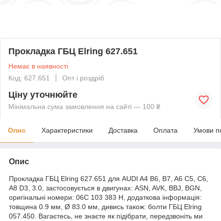
Прокладка ГБЦ Elring 627.651
Немає в наявності
Код: 627.651
Опт і роздріб
Ціну уточнюйте
Мінімальна сума замовлення на сайті — 100 ₴
Опис
Характеристики
Доставка
Оплата
Умови п
Опис
Прокладка ГБЦ Elring 627.651 для AUDI A4 B6, B7, A6 C5, C6,
A8 D3, 3.0, застосовується в двигунах: ASN, AVK, BBJ, BGN,
оригінальні номери: 06C 103 383 H, додаткова інформація:
товщина 0.9 мм, Ø 83.0 мм, дивись також: болти ГБЦ Elring
057.450. Вагаєтесь, не знаєте як підібрати, передзвоніть ми