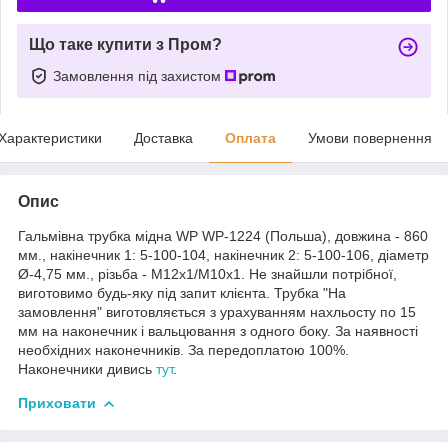
Що таке купити з Пром?
Замовлення під захистом
Характеристики
Доставка
Оплата
Умови повернення
Опис
Гальмівна трубка мідна WP WP-1224 (Польша), довжина - 860
мм., накінечник 1: 5-100-104, накінечник 2: 5-100-106, діаметр
Ø-4,75 мм., різьба - М12х1/М10х1. Не знайшли потрібної,
виготовимо будь-яку під запит клієнта. Трубка "На
замовлення" виготовляється з урахуванням нахльосту по 15
мм на наконечник і вальцювання з одного боку. За наявності
необхідних наконечників. За передоплатою 100%.
Наконечники дивись
тут
.
Приховати