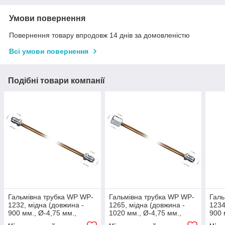
Умови повернення
Повернення товару впродовж 14 днів за домовленістю
Всі умови повернення
Подібні товари компанії
Гальмівна трубка WP WP-
Гальмівна трубка WP WP-
Галь
1232, мідна (довжина -
1265, мідна (довжина -
1234
900 мм., Ø-4,75 мм.,
1020 мм., Ø-4,75 мм.,
900 
різьба - М10х1/М10х1)
різьба - М10х1/М10х1)
різь