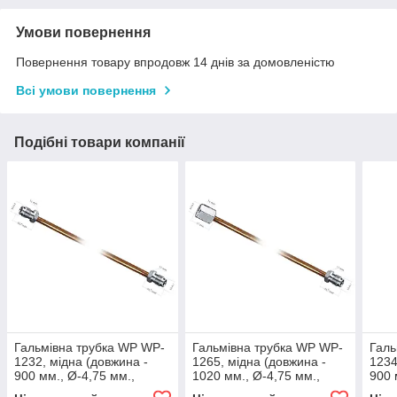
Умови повернення
Повернення товару впродовж 14 днів за домовленістю
Всі умови повернення
Подібні товари компанії
Гальмівна трубка WP WP-
Гальмівна трубка WP WP-
Галь
1232, мідна (довжина -
1265, мідна (довжина -
1234
900 мм., Ø-4,75 мм.,
1020 мм., Ø-4,75 мм.,
900 
різьба - М10х1/М10х1)
різьба - М10х1/М10х1)
різь