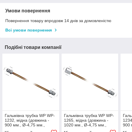
Умови повернення
Повернення товару впродовж 14 днів за домовленістю
Всі умови повернення
Подібні товари компанії
Гальмівна трубка WP WP-
Гальмівна трубка WP WP-
Галь
1232, мідна (довжина -
1265, мідна (довжина -
1234
900 мм., Ø-4,75 мм.,
1020 мм., Ø-4,75 мм.,
900 
різьба - М10х1/М10х1)
різьба - М10х1/М10х1)
різь