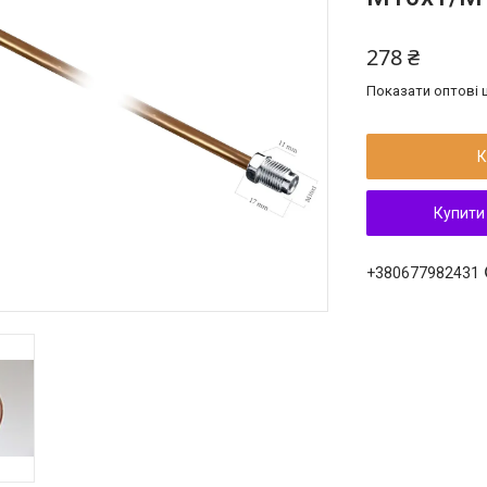
278 ₴
Показати оптові ц
К
Купити
+380677982431