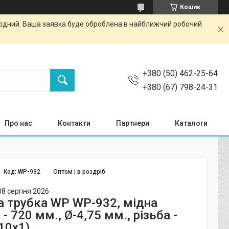
Кошик
ихідний. Ваша заявка буде оброблена в найближчий робочий
+380 (50) 462-25-64
+380 (67) 798-24-31
Про нас
Контакти
Партнери
Каталоги
Код:
WP-932
Оптом і в роздріб
08 серпня 2026
а трубка WP WP-932, мідна
- 720 мм., Ø-4,75 мм., різьба -
10х1)