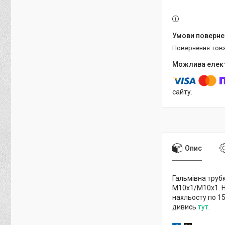
повернення тов
сайту.
Опис
Гальмівна трубк
М10х1/М10х1. Н
нахльосту по 1
дивись
тут
.