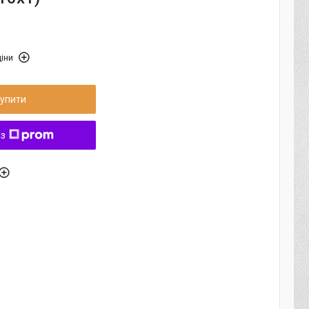
іни
упити
 з