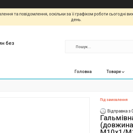
ення та повідомлення, оскільки за її графіком роботи сьогодні в
день.
ин без
Головна
Товари
Під замовлення
Відправка з 
Гальмівн
(довжина 
М10х1/М