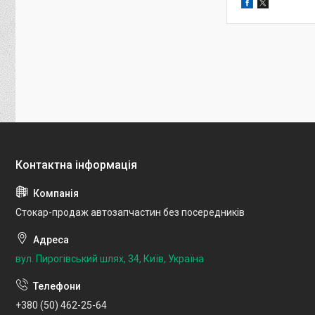
Стокар-продаж автозапчастин без посередників
вул. Пирогівський шлях, 34, Київ, Україна
+380 (50) 462-25-64