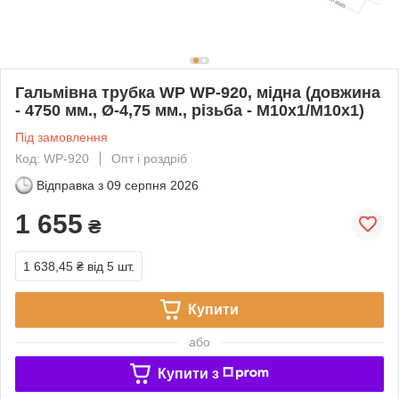
Гальмівна трубка WP WP-920, мідна (довжина
- 4750 мм., Ø-4,75 мм., різьба - М10х1/М10х1)
Під замовлення
Код: WP-920
Опт і роздріб
Відправка з
09 серпня 2026
1 655
₴
1 638,45 ₴
від 5 шт.
Купити
або
Купити з