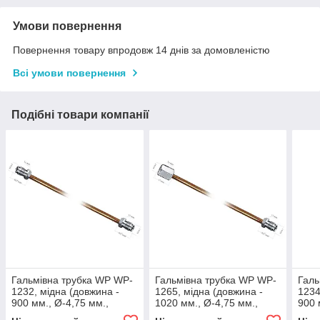
Умови повернення
Повернення товару впродовж 14 днів за домовленістю
Всі умови повернення
Подібні товари компанії
Гальмівна трубка WP WP-
Гальмівна трубка WP WP-
Галь
1232, мідна (довжина -
1265, мідна (довжина -
1234
900 мм., Ø-4,75 мм.,
1020 мм., Ø-4,75 мм.,
900 
різьба - М10х1/М10х1)
різьба - М10х1/М10х1)
різь