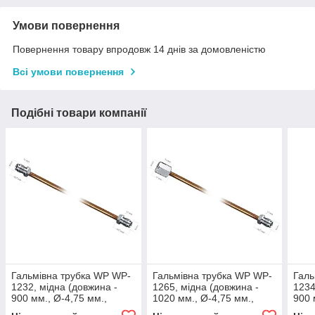
Умови повернення
Повернення товару впродовж 14 днів за домовленістю
Всі умови повернення
Подібні товари компанії
Гальмівна трубка WP WP-
Гальмівна трубка WP WP-
Галь
1232, мідна (довжина -
1265, мідна (довжина -
1234
900 мм., Ø-4,75 мм.,
1020 мм., Ø-4,75 мм.,
900 
різьба - М10х1/М10х1)
різьба - М10х1/М10х1)
різь