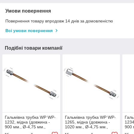
Умови повернення
Повернення товару впродовж 14 днів за домовленістю
Всі умови повернення
Подібні товари компанії
Гальмівна трубка WP WP-
Гальмівна трубка WP WP-
Галь
1232, мідна (довжина -
1265, мідна (довжина -
1234
900 мм., Ø-4,75 мм.,
1020 мм., Ø-4,75 мм.,
900 
різьба - М10х1/М10х1)
різьба - М10х1/М10х1)
різь