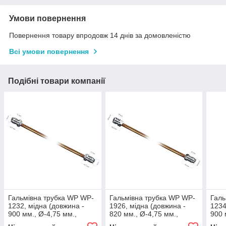
Умови повернення
Повернення товару впродовж 14 днів за домовленістю
Всі умови повернення
Подібні товари компанії
Гальмівна трубка WP WP-
Гальмівна трубка WP WP-
Галь
1232, мідна (довжина -
1926, мідна (довжина -
1234
900 мм., Ø-4,75 мм.,
820 мм., Ø-4,75 мм.,
900 
різьба - М10х1/М10х1)
різьба - М10х1.25/
різь