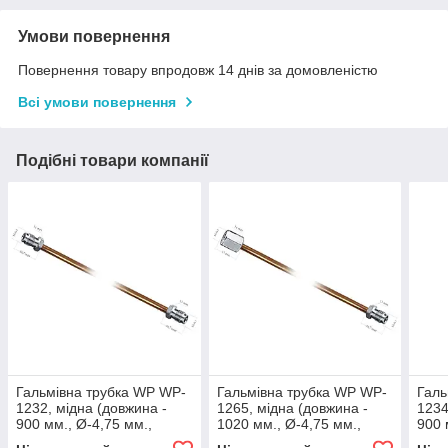
Умови повернення
Повернення товару впродовж 14 днів за домовленістю
Всі умови повернення
Подібні товари компанії
Гальмівна трубка WP WP-
Гальмівна трубка WP WP-
Галь
1232, мідна (довжина -
1265, мідна (довжина -
1234
900 мм., Ø-4,75 мм.,
1020 мм., Ø-4,75 мм.,
900 
різьба - М10х1/М10х1)
різьба - М10х1/М10х1)
різь