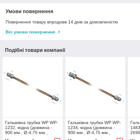
Умови повернення
Повернення товару впродовж 14 днів за домовленістю
Всі умови повернення
Подібні товари компанії
Гальмівна трубка WP WP-
Гальмівна трубка WP WP-
Галь
1232, мідна (довжина -
1234, мідна (довжина -
1483
900 мм., Ø-4,75 мм.,
900 мм., Ø-4,75 мм.,
2690
різьба - М10х1/М10х1)
різьба - М12х1/М10х1)
різь