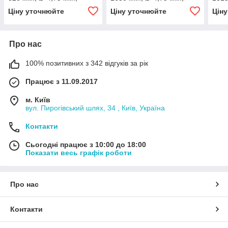
різьба - М10х1.25/
різьба - М10х1.25/
різь
Ціну уточнюйте
Ціну уточнюйте
Цін
М10х1.25)
М10х1.25)
М10х
Про нас
100% позитивних з 342 відгуків за рік
Працює з 11.09.2017
м. Київ
вул. Пирогівський шлях, 34 , Київ, Україна
Контакти
Сьогодні працює з 10:00 до 18:00
Показати весь графік роботи
Про нас
Контакти