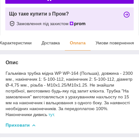
Що таке купити з Пром?
Замовлення під захистом
Характеристики
Доставка
Оплата
Умови повернення
Опис
Гальмівна трубка мідна WP WP-164 (Польша), довжина - 2300
мм., накінечник 1: 5-100-112, накінечник 2: 5-100-112, діаметр
Ø-4,75 мм., різьба - М10х1.25/М10х1.25. Не знайшли
потрібної, виготовимо будь-яку під запит клієнта. Трубка "На
замовлення" виготовляється з урахуванням нахльосту по 15
мм на наконечник і вальцювання з одного боку. За наявності
необхідних наконечників. За передоплатою 100%.
Наконечники дивись
тут
.
Приховати