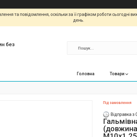
ення та повідомлення, оскільки за її графіком роботи сьогодні в
день.
ин без
Головна
Товари
Під замовлення
Відправка з 
Гальмівн
(довжина 
М10х1.25