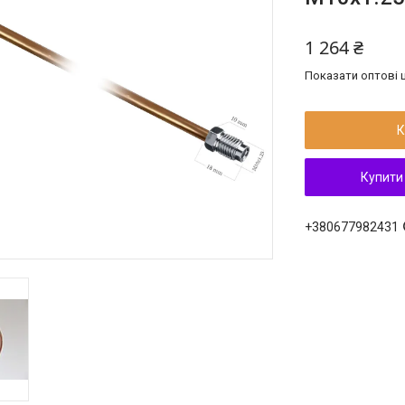
1 264 ₴
Показати оптові ц
К
Купити
+380677982431