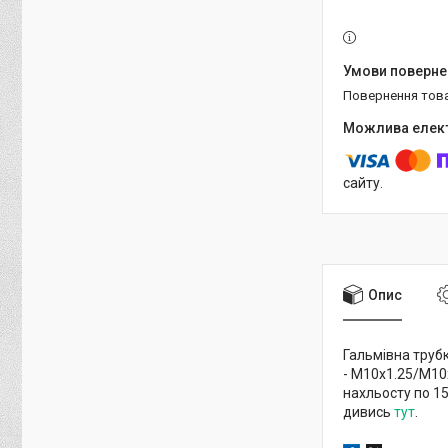
повернення тов
сайту.
Опис
Гальмівна трубк
- М10х1.25/М10х
нахльосту по 1
дивись
тут
.