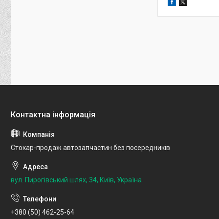
Стокар-продаж автозапчастин без посередників
вул. Пирогівський шлях, 34, Київ, Україна
+380 (50) 462-25-64