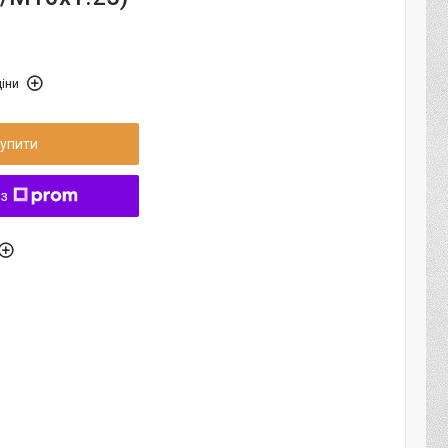
іни
упити
 з