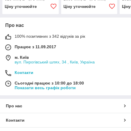
різьба - М10х1.25/
різьба - М10х1.25/
різь
Ціну уточнюйте
Ціну уточнюйте
Цін
М10х1.25)
М10х1.25)
М10х
Про нас
100% позитивних з 342 відгуків за рік
Працює з 11.09.2017
м. Київ
вул. Пирогівський шлях, 34 , Київ, Україна
Контакти
Сьогодні працює з 10:00 до 18:00
Показати весь графік роботи
Про нас
Контакти