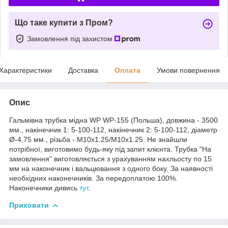
Що таке купити з Пром?
Замовлення під захистом
Характеристики
Доставка
Оплата
Умови повернення
Опис
Гальмівна трубка мідна WP WP-155 (Польша), довжина - 3500
мм., накінечник 1: 5-100-112, накінечник 2: 5-100-112, діаметр
Ø-4,75 мм., різьба - М10х1.25/М10х1.25. Не знайшли
потрібної, виготовимо будь-яку під запит клієнта. Трубка "На
замовлення" виготовляється з урахуванням нахльосту по 15
мм на наконечник і вальцювання з одного боку. За наявності
необхідних наконечників. За передоплатою 100%.
Наконечники дивись
тут
.
Приховати